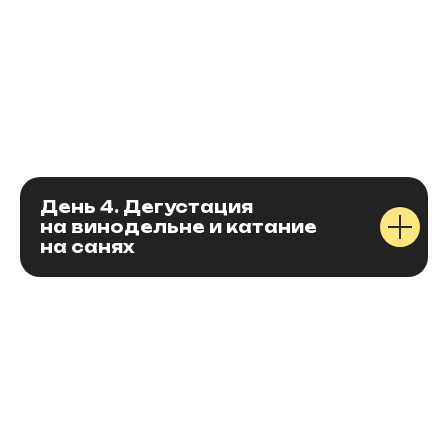
1
День 4. Дегустация
на винодельне и катание
на санях