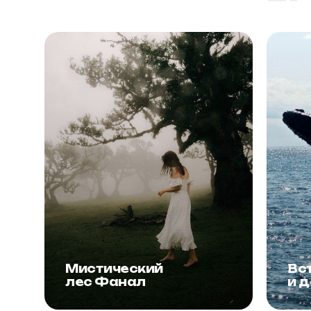
Мистический
Вс
лес Фанал
и 