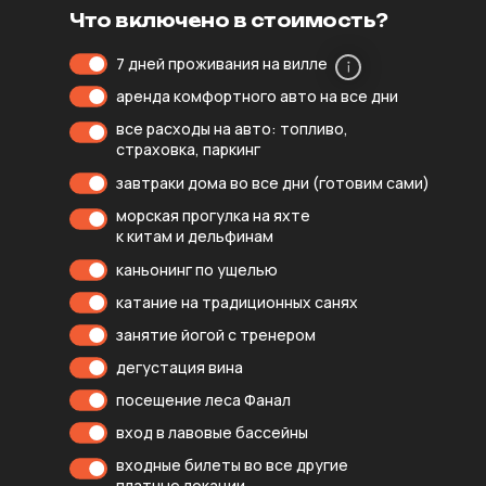
Что включено в стоимость?
7 дней проживания на вилле
аренда комфортного авто на все дни
все расходы на авто: топливо,
страховка, паркинг
завтраки дома во все дни (готовим сами)
морская прогулка на яхте
к китам и дельфинам
каньонинг по ущелью
катание на традиционных санях
занятие йогой с тренером
дегустация вина
посещение леса Фанал
вход в лавовые бассейны
входные билеты во все другие
платные локации