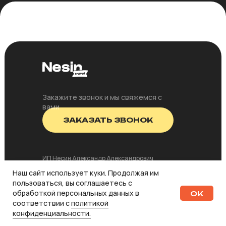
Закажите звонок и мы свяжемся с
вами
ЗАКАЗАТЬ ЗВОНОК
ИП Несин Александр Александрович
ИНН 010707448481
Наш сайт использует куки. Продолжая им
пользоваться, вы соглашаетесь с
© 2023 Nesin Travel. All Rights Reserved.
обработкой персональных данных в
OK
Не является туроператорской деятельностью
соответствии с
политикой
конфиденциальности.
Публичная оферта