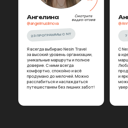
Ангелина
Ан
@angelmuslimova
@Ann
23 ПРОГРАММЫ С NT
7
Я всегда выбираю Nesin Travel
С Ne
за высокий уровень организации,
в ид
уникальные маршруты и полное
марш
доверие. С ними всегда
Любл
комфортно, спокойно и всё
прод
продумано до мелочей. Можно
и яр
расслабиться и наслаждаться
можн
путешествием без лишних забот!
увер